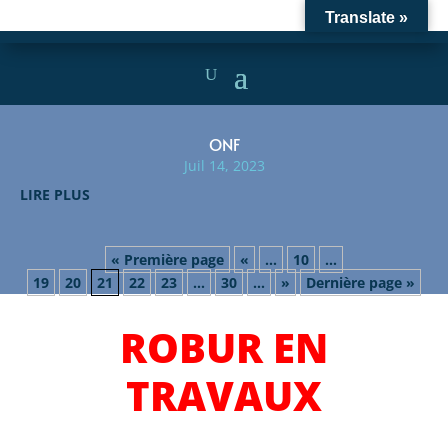
Translate »
ONF
Juil 14, 2023
LIRE PLUS
« Première page
«
…
10
…
19
20
21
22
23
…
30
…
»
Dernière page »
ROBUR EN
TRAVAUX