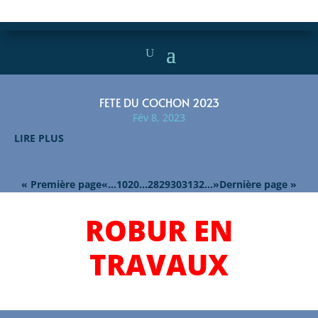
FETE DU COCHON 2023
Fév 8, 2023
LIRE PLUS
« Première page
«
…
10
20
…
28
29
30
31
32
…
»
Dernière page »
ROBUR EN
TRAVAUX