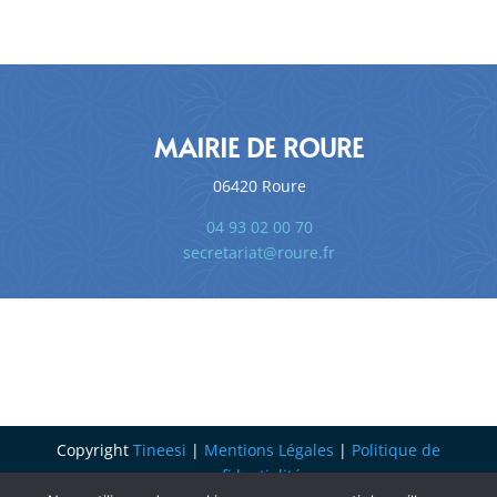
MAIRIE DE ROURE
06420 Roure
04 93 02 00 70
secretariat@roure.fr
Copyright
Tineesi
|
Mentions Légales
|
Politique de
confidentialité