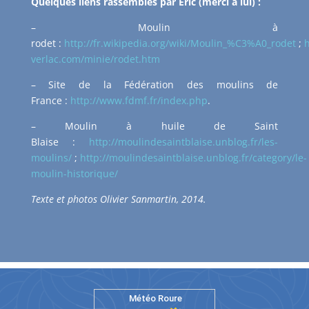
Quelques liens rassemblés par Eric (merci à lui) :
– Moulin à
rodet :
http://fr.wikipedia.org/wiki/Moulin_%C3%A0_rodet
;
h
verlac.com/minie/rodet.htm
– Site de la Fédération des moulins de
France :
http://www.fdmf.fr/index.php
.
– Moulin à huile de Saint
Blaise :
http://moulindesaintblaise.unblog.fr/les-
moulins/
;
http://moulindesaintblaise.unblog.fr/category/le-
moulin-historique/
Texte et photos Olivier Sanmartin, 2014.