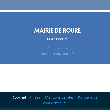
MAIRIE DE ROURE
06420 Roure
04 93 02 00 70
secretariat@roure.fr
Copyright
Tineesi
|
Mentions Légales
|
Politique de
confidentialité