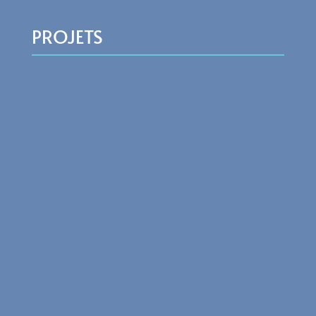
PROJETS
Appel à candidature Pour la saison estivale
2022, une chapelle un artiste lance son appel à
candidature. Les artistes sélectionnés verront