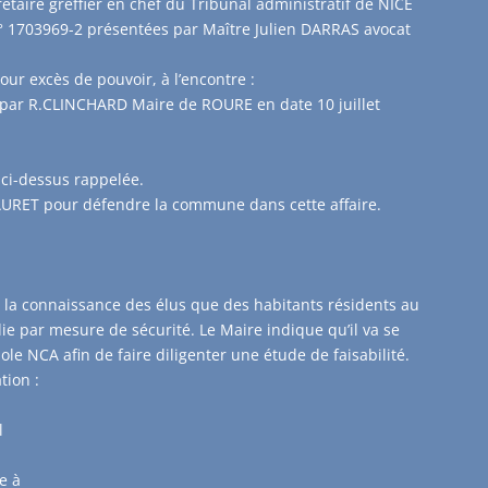
rétaire greffier en chef du Tribunal administratif de NICE
° 1703969-2 présentées par Maître Julien DARRAS avocat
our excès de pouvoir, à l’encontre :
 par R.CLINCHARD Maire de ROURE en date 10 juillet
e ci-dessus rappelée.
URET pour défendre la commune dans cette affaire.
à la connaissance des élus que des habitants résidents au
e par mesure de sécurité. Le Maire indique qu’il va se
e NCA afin de faire diligenter une étude de faisabilité.
tion :
l
e à