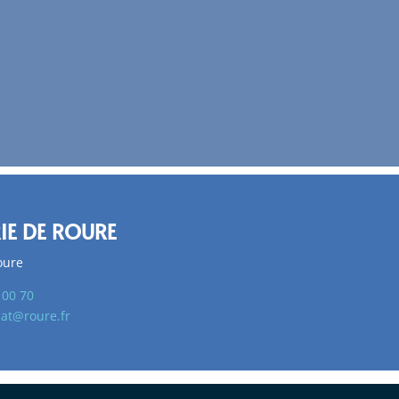
IE DE ROURE
oure
 00 70
iat@roure.fr