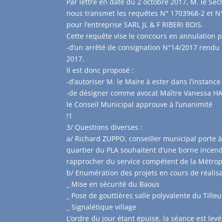
Par lettre en date du 2 octobre 2017, M. le Sec
nous transmet les requêtes N° 1703968-2 et N
pour l’entreprise SARL JL & F RIBERI BOIS.
Cette requête vise le concours en annulation p
-d’un arrêté de consignation N°14/2017 rendu
2017.
Il est donc proposé :
-d’autoriser M. le Maire à ester dans l’instanc
-de désigner comme avocat Maître Vanessa HA
le Conseil Municipal approuve à l’unanimité
!1
3/ Questions diverses :
a/ Richard ZUPPO, conseiller municipal porte 
quartier du PLA souhaitent d’une borne incendi
rapprocher du service compétent de la Métropol
b/ Enumération des projets en cours de réalisa
_ Mise en sécurité du Baous
_ Pose de gouttières salle polyvalente du Tilleu
_ Signalétique village
L’ordre du jour étant épuisé, la séance est levé