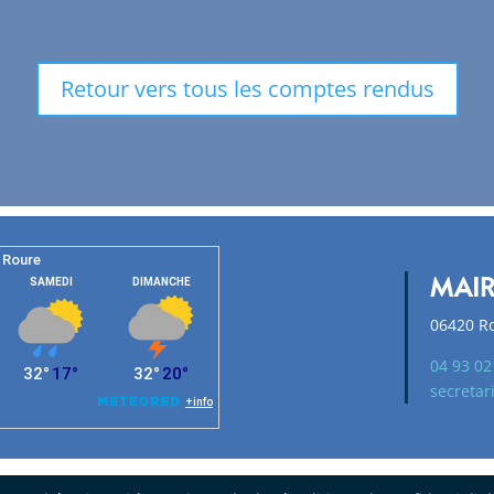
Retour vers tous les comptes rendus
MAIR
06420 R
04 93 02
secretar