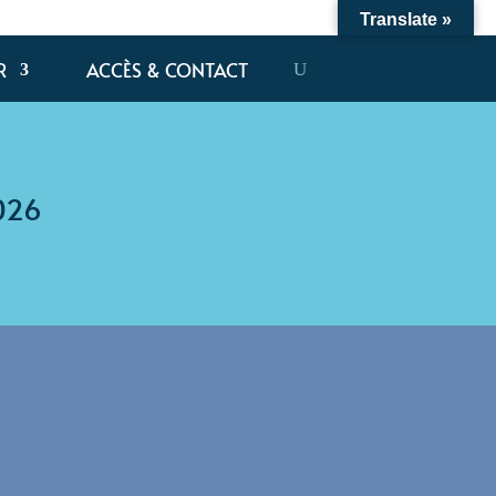
Translate »
R
ACCÈS & CONTACT
026