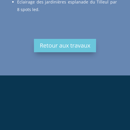
Eclairage des jardinières esplanade du Tilleul par
8 spots led.
Retour aux travaux