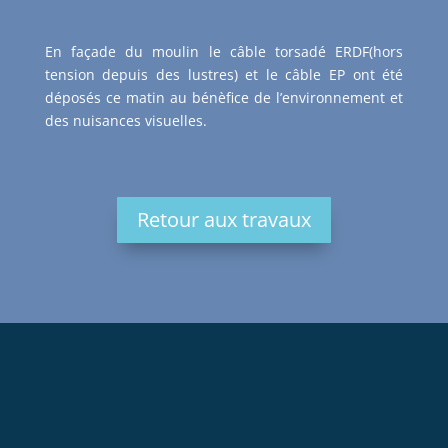
En façade du moulin le câble torsadé ERDF(hors
tension depuis des lustres) et le câble EP ont été
déposés ce matin au bénèfice de l’environnement et
des nuisances visuelles.
Retour aux travaux