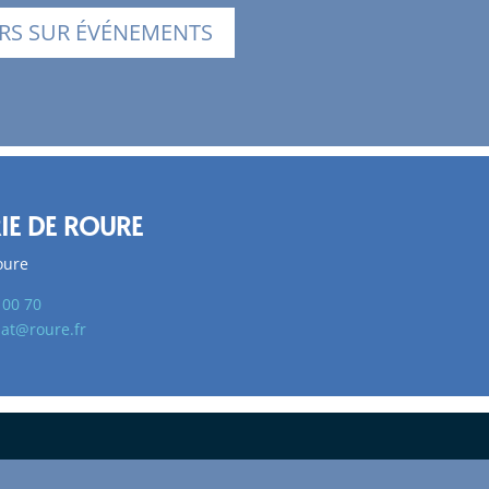
URS SUR ÉVÉNEMENTS
IE DE ROURE
oure
 00 70
iat@roure.fr