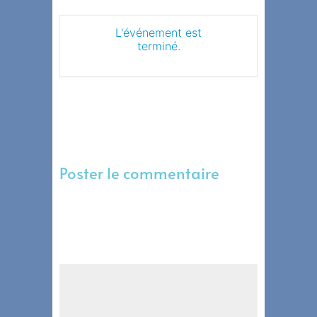
L'événement est
terminé.
Poster le commentaire
Votre adresse e-mail ne sera pas publiée.
Les champs obligatoires sont indiqués
avec
*
Commentaire
*