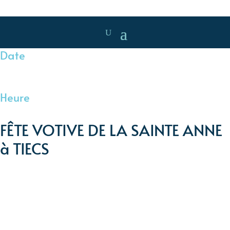
Date
Juil 22 2023
Evénements éxpirés
Heure
6h00 - 16h00
FÊTE VOTIVE DE LA SAINTE ANNE
à TIECS
Samedi 22 Juillet 2023
Fête Votive de la Sainte Anne à TIECS