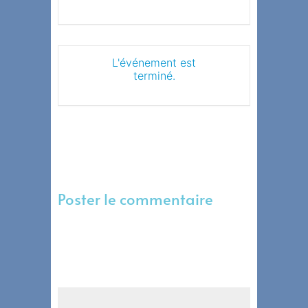
L'événement est
terminé.
Poster le commentaire
Votre adresse e-mail ne sera pas publiée.
Les champs obligatoires sont indiqués
avec
*
Commentaire
*