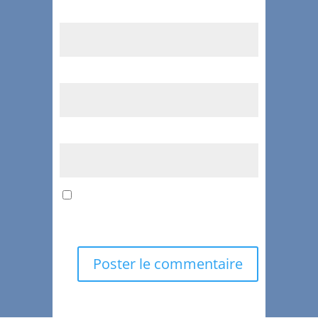
Nom
*
E-mail
*
Site web
Enregistrer mon nom, mon e-mail et
mon site dans le navigateur pour mon
prochain commentaire.