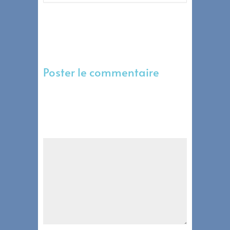
Poster le commentaire
Votre adresse e-mail ne sera pas publiée.
Les champs obligatoires sont indiqués
avec
*
Commentaire
*