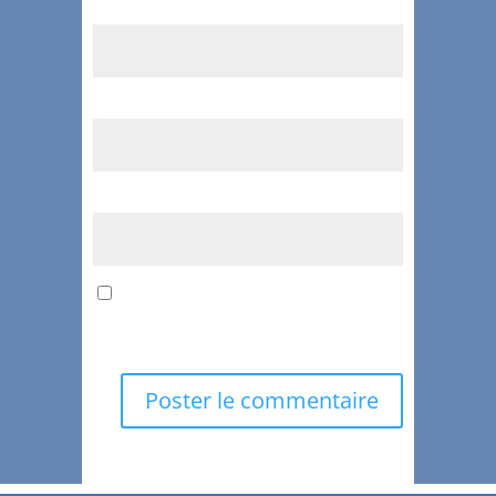
Nom
*
E-mail
*
Site web
Enregistrer mon nom, mon e-mail et
mon site dans le navigateur pour mon
prochain commentaire.