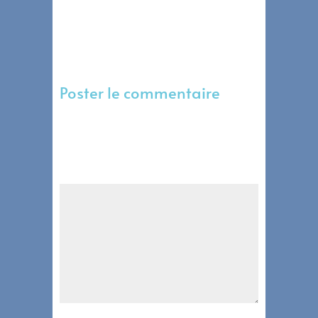
Poster le commentaire
Votre adresse e-mail ne sera pas publiée.
Les champs obligatoires sont indiqués
avec
*
Commentaire
*