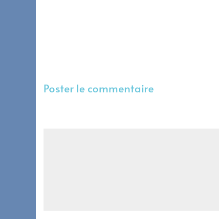
Poster le commentaire
Votre adresse e-mail ne sera pas publiée.
Les champs
Commentaire
*