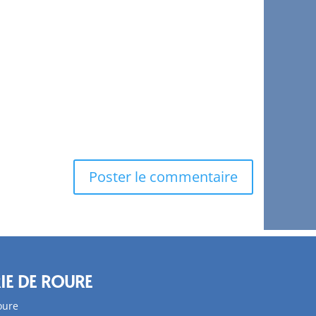
IE DE ROURE
oure