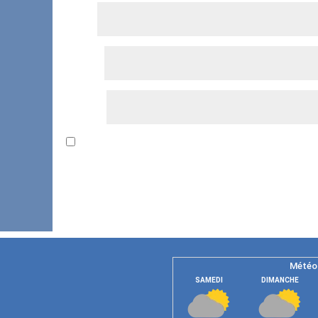
Nom
*
E-mail
*
Site web
Enregistrer mon nom, mon e-mail et mon site da