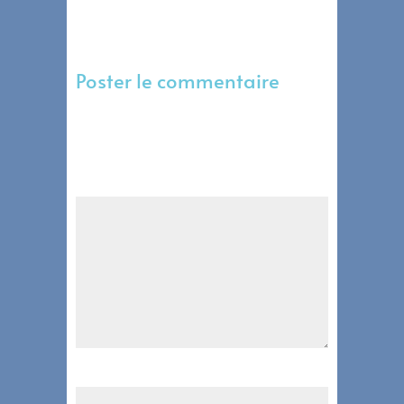
Poster le commentaire
Votre adresse e-mail ne sera pas publiée.
Les champs obligatoires sont indiqués
avec
*
Commentaire
*
Nom
*