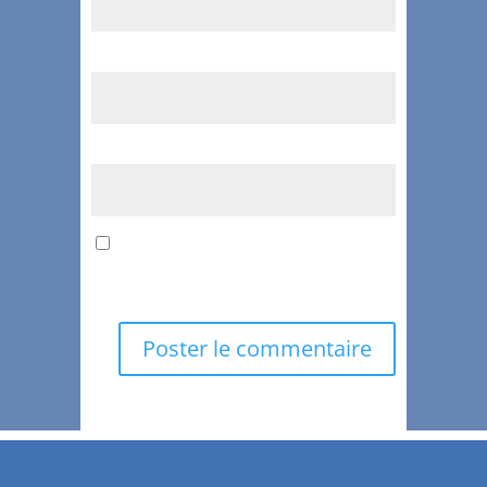
E-mail
*
Site web
Enregistrer mon nom, mon e-mail et
mon site dans le navigateur pour mon
prochain commentaire.